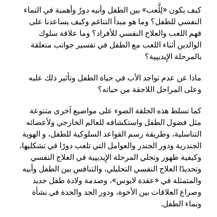
كيف يكون «لِلَّعب» بين الطفل وأبيه دورٌ وأهمية في النماء
النفسي للطفل؟ وما هو مبدأ التناغم وكيف يساعدنا على
فهم اللعب والعلاج النفسي للأفراد؟ وما علاقة سلوك
الوالدين أثناء اللعب مع الطفل في تفسير جوانب متعلقة
بالمرحلة الإِيديپية؟
ماذا عن عدم تواجد الأب في حياة الطفل وتأثير ذلك عليه
وعلى المراحل اللاحقة من حياته؟
كما تسلط هذه الحلقة الضوء على مواضيع آخرى متنوعة
مثل فضول الطفل واستكشافه للعالم الخارجي ولأعضائه
التناسلية، وطريقة رسم القواعد السلوكية للطفل، و الهوية
الجندرية ودور الجندر والعوامل التي تلعب دورًا في تشكليها،
وكيفية ظهور وتجلي المرحلة الإِيديپية في العلاج النفسي
وتحديدًا العلاج النفسي التحليلي، والتنافس بين الطفل وأبيه
والمتمثلة في «عقدة لايوس»، وصدمة ولادة طفل جديد
وصراع العلاقات بين الأخوة، ودور الجد والجدة في نشأة
ونماء الطفل.