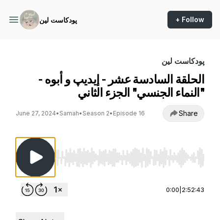
+ Follow
پودكاست لين
پودكاست لين
الحلقة السادسة عشر - إيديپ و أبوه -
"النماء الجنسي" الجزء الثاني
Share
June 27, 2024
•
Samah
•
Season 2
•
Episode 16
Use Left/Right to seek, Home/End to jump to st
0:00
|
2:52:43