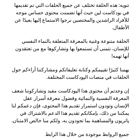
تنويه: هذه الحلقة تختلف عن جميع الحلقات التي تم تقديمها
في بودكاست لين حيث أنها تضمنت محتوى حساس موجه
للأفراد الراشدين والمختصين نرجوا الاستماع إليها بعيدًا عن
الأطفال.
الحلقة متنوعة وغنية بالمعرفة المتعلقة بالنماء النفسي
للإنسان، نتمنى أن تستمعوا بها وتشاركوها مع من تعتقدون
أنها تهمه!
يهمنا كثيرًا تقييمكم وكتابة تعليقاتكم ومشاركتنا آراءكم حول
الحلقات في منصات الپودكاست المختلفة.
إن وجدتم أن محتوى هذا الپودكاست مفيد وتشاركوننا شغف
المعرفة النفسية والنمائية وفضول معرفة أسرار عقل
الإنسان وتودون استمرار تقديم هذا المحتوى، فإن دعمكم لنا
يمكننا من ذلك، بإمكانكم تقديم هذا الدعم بالاشتراك في
پاتريون والمساهمة بما تجودون به، ولكم منا خالص الامتنان.
جميع الروابط موجودة من خلال هذا الرابط