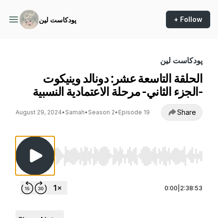
+ Follow
پودكاست لين
پودكاست لين
الحلقة التاسعة عشر: دونالد وينيكوت
-الجزء الثاني- مرحلة الاعتمادية النسبية
Share
August 29, 2024
•
Samah
•
Season 2
•
Episode 19
Use Left/Right to seek, Home/End to jump to st
0:00
|
2:38:53