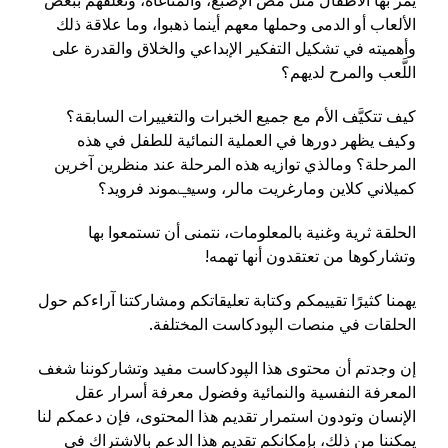
يمر بها الأطفال مثل مص الإصبع، والمُناغاة، وتعلقهم ببعض
الألعاب أو الدمى وحملها معهم أينما ذهبوا، وما علاقة ذلك
وأهميته في تشكيل التفكير الإبداعي والخلاق والقدرة على
اللَّعب والمرح لديهم؟
كيف تتكيَّف الأم مع جميع الخبرات والتغييرات السابقة؟
وكيف يظهر دورها في العملية النمائية للطفل في هذه
المرحلة؟ ومالذي توازيه هذه المرحلة عند منظرين آخرين
كميلاني كلاين ومارغريت مالر، وسيݠموند فرويد؟
الحلقة ثرية وغنية بالمعلومات، نتمنى أن تستمعوا بها
وتشاركوها من تعتقدون أنها تهمه!
يهمنا كثيرًا تقييمكم وكتابة تعليقاتكم ومشاركتنا آراءكم حول
الحلقات في منصات الپودكاست المختلفة.
إن وجدتم أن محتوى هذا الپودكاست مفيد وتشاركوننا شغف
المعرفة النفسية والنمائية وفضول معرفة أسرار عقل
الإنسان وتودون استمرار تقديم هذا المحتوى، فإن دعمكم لنا
يمكننا من ذلك، بإمكانكم تقديم هذا الدعم بالاشتراك في