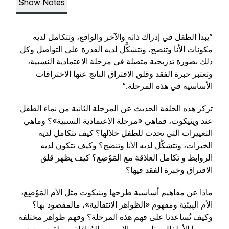
Show Notes
”يبدأ الطفل في إدراك ذاته والآخر والواقع، وتتكامل لديه
مكونات الأنا وتنضج، وتتشكَّل لديه القدرة على التواصل وكل
ذلك بصورة تدريجية متصلة في مرحلة الاعتمادية النسبية،
وتعتبر خبرة الفقد وقلق الافتراق الناتج عنها الاختراقات
الأساسية في هذه المرحلة.“
تركز هذه الحلقة الحديث عن المرحلة الثانية من نماء الطفل
عند وينيكوت، فماهي «مرحلة الاعتمادية النسبية»؟ وماهي
التغييرات التي تحدث للطفل خلالها؟ كيف تتكامل لديه
الخبرات، وتتشكَّل لديه الأنا وتنضج؟ وكيف تتكون لديه
الروابط و تكامل العلاقة مع المَوْضِع؟ كيف يظهر قلق
الافتراق وخبرة الفقد فيها؟
ماذا عن مفاهيم أساسية طرحها وينيكوت مثل الأم المَوْضِع،
الأم البِيئيَة ومفهوم «الظواهر الانتقالية»، مالمقصود بها؟
وكيف تُساعدنا على فهم هذه المرحلة؟ وفهم ظواهر مختلفة