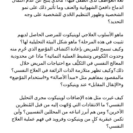
لغة العواطف لدى الطفل فيها؟ مالذي ينتج عن عدم اكتمال
اندماج دافعيّ الشهوانية والعنف وما تأثير ذلك على نمو
الشخصية وظهور التنظيم الحّدي للشخصية على وجه
التحديد؟
ماهو الأسلوب العلاجي لوينيكوت للمرضى الحاصل لديهم
تثبيت في هذه المرحلة؟ ماهو شكل البيئة التحليلية لها؟
وكيف تسمح للمريض بإعادة اكتشاف المَوْضِع الذي حُرِم منه
وحدوث النُكوص وتنشيط العملية النمائية؟ ماذا عن محدودية
المعالج النفسي في التَكيُّف مع احتياجات المريض خلال
ذلك؟وكيف تظهر متلازمة الذات الزائفة في العلاج النفسي؟
مالمقصود بمفاهيم مثل «مبدأ الأصالة» و«استخدام المَوْضِع»
و«الإنقال المقابل» عند وينيكوت؟
كيف غيرت مثل هذه الإضافات لوينيكوت مجرى التحليل
النفسي؟ ما الانتقادات التي وُجّهت إليه من قبل المُنظرين
الأخرين؟ ومن هم أبرز اتباعه من المحللين النفسيين؟ وأين
تكمن عبقرية كلٍ من وينيكوت وفرويد في فهم عملية العلاج
النفسي؟