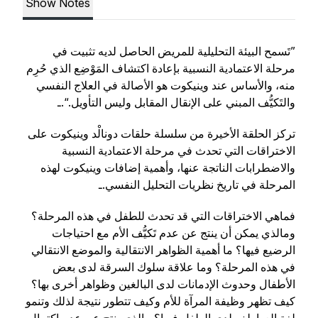
Show Notes
”تَسمح البيئة التحليلية للمريض الحاصل لديه تثبيت في
مرحلة الاعتمادية النسبية بإعادة اكتشاف المَوْضِع الذي حُرِم
منه، والأساس عند وينيكوت هو الأصالة في العلاج النفسي
والتَكيُّف المبني على الإنقال المقابل وليس التأويل.“.ـ
تركز الحلقة الأخيرة من سلسلة حلقات دونالْد وينيكوت على
الاختراقات التي تحدث في مرحلة الاعتمادية النسبية
والاضطرابات الناتجة عنها، وأهمية إضافات وينيكوت لهذه
المرحلة في تاريخ نظريات التحليل النفسي.ـ
فماهي الاختراقات التي قد تحدث للطفل في هذه المرحلة؟
ومالذي يمكن أن ينتج عن عدم تَكيُّف الأم مع احتياجات
الرضيع فيها؟ ما أهمية الظواهر الانتقالية والموضع الانتقالي
في هذه المرحلة؟ وما علاقة سلوك السرقة لدى بعض
الأطفال وحدوث الإدمانات لدى البالغين وظواهر أخرى بها؟
كيف تظهر وظيفة المرآة للأم وكيف تتطور نتيجة لذلك وتنمو