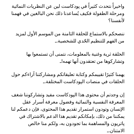
واخيراً نتحدث كثيراً في پودكاست لين عن النظريات النمائية
ومرحلة الطفولة فكيف يُساعدنا ذلك نحن البالغين في فهمنا
لأنفسنا؟
ننصحكم بالاستماع للحلقة الثامنة من الموسم الأول لمزيد
من الفهم للتنظيم الحّدي للشخصية.ـ
الحلقة ثرية وغنية بالمعلومات، نتمنى أن تستمعوا بها
وتشاركوها من تعتقدون أنها تهمه!ـ
يهمنا كثيرًا تقييمكم وكتابة تعليقاتكم ومشاركتنا آراءكم حول
الحلقات في منصات الپودكاست المختلفة.ـ
إن وجدتم أن محتوى هذا الپودكاست مفيد وتشاركوننا شغف
المعرفة النفسية والنمائية وفضول معرفة أسرار عقل
الإنسان وتودون استمرار تقديم هذا المحتوى، فإن دعمكم لنا
يمكننا من ذلك، بإمكانكم تقديم هذا الدعم بالاشتراك في
پاتريون والمساهمة بما تجودون به، ولكم منا خالص
الامتنان.ـ