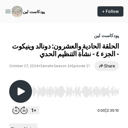
+ Follow
پودكاست لين
پودكاست لين
الحلقة الحادية والعشرون: دونالد وينيكوت
- الجزء ٤ - نشأة التنظيم الحدي
Share
October 27, 2024
•
Samah
•
Season 2
•
Episode 21
Use Left/Right to seek, Home/End to jump to st
0:00
|
2:35:10