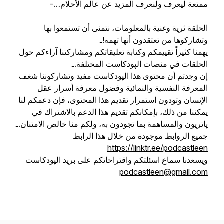
ممتعة ليعرف ولنعرف المزيد عن عالم الأحلام…-
الحلقة ثرية وغنية بالمعلومات، نتمنى أن تستمعوا بها
وتشاركوها من تعتقدون أنها تهمه!ـ
يهمنا كثيراً تقييمكم وكتابة تعليقاتكم ومشاركتنا آراءكم حول
الحلقات في منصات الپودكاست المختلفة.ـ
إن وجدتم أن محتوى هذا الپودكاست مفيد وتشاركوننا شغف
المعرفة النفسية والنمائية وفضول معرفة أسرار عقل
الإنسان وتودون استمرار تقديم هذا المحتوى، فإن دعمكم لنا
يمكننا من ذلك، بإمكانكم تقديم هذا الدعم بالاشتراك في
پاتريون والمساهمة بما تجودون به، ولكم منا خالص الامتنان.ـ
جميع الروابط موجودة من خلال هذا الرابط
ويسعدنا سماع اسئلتكم واقتراحاتكم على بريد الپودكاست