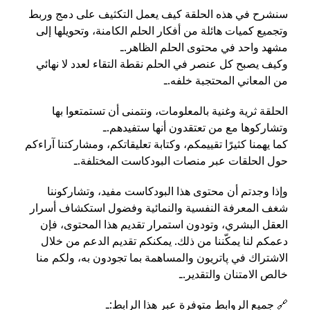
سنشرح في هذه الحلقة كيف يعمل التكثيف على دمج وربط
وتجميع كميات هائلة من أفكار الحلم الكامنة، وتحويلها إلى
مشهد واحد في محتوى الحلم الظاهر.ـ
وكيف يصبح كل عنصر في الحلم نقطة التقاء لعدد لا نهائي
من المعاني المحتجبة خلفه.ـ
الحلقة ثرية وغنية بالمعلومات، ونتمنى أن تستمتعوا بها
وتشاركوها مع من تعتقدون أنها ستفيدهم.ـ
كما يهمنا كثيرًا تقييمكم، وكتابة تعليقاتكم، ومشاركتنا آراءكم
حول الحلقات عبر منصات البودكاست المختلفة.ـ
وإذا وجدتم أن محتوى هذا البودكاست مفيد، وتشاركوننا
شغف المعرفة النفسية والنمائية وفضول استكشاف أسرار
العقل البشري، وتودون استمرار تقديم هذا المحتوى، فإن
دعمكم لنا يمكّننا من ذلك. يمكنكم تقديم الدعم من خلال
الاشتراك في پاتريون والمساهمة بما تجودون به، ولكم منا
خالص الامتنان والتقدير.ـ
🔗 جميع الروابط متوفرة عبر هذا الرابط:ـ