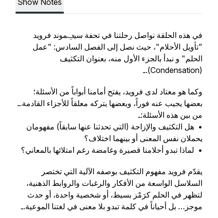
Show Notes
في هذه الحلقة نواصل رحلتنا في تحفة سيݠموند فرويد
"تأويل الأحلام"، حيث نصل إلى الفصل السادس: "عمل
الحلم" و نبدأ بالجزء الأول منه، بعنوان التكثيف
(Condensation).ـ
وكما هو معتاد لدى فرويد، يفتح أمامنا أبواباً من الأسئلة؛
بعضها يجيب عنه فوراً، وبعضها يتركه معلقاً للأجزاء القادمة.ـ
من بين هذه الأسئلة:ـ
•⁠ ⁠هل التكثيف والإزاحة (التي تحدثنا عنها سابقاً) مفهومان
يحملان نفس المعنى أو بينهما اختلاف؟
•⁠ ⁠لماذا تبدو أحلامنا قصيرة وغامضة رغم امتلائها بالمعاني؟
يقدّم فرويد مفهوم التكثيف بوصفه الآلية التي تختصر
السلاسل الواسعة من الأفكار والرغبات والروابط الذهنية،
لتظهر في الحلم كرَمْز بسيط، أو شخصية واحدة، أو حدث
موجز… بل أحياناً في كلمة تبدو بلا معنى في لغتنا الموعية.ـ