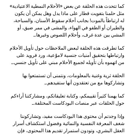
كما تتحدث هذه الحلقة عن بعض «الأحلام النمطية الاعتيادية»
مثل حلمنا بتفويت قطار على ماذا يدل وهل يمكن أن يكون
له ارتباطاً بالموت! بجانب أحلام سقوط الأسنان، والسباحة،
والطيران أو الطفو في الهواء، والمشى في ممر ضيق، أو
المشي بين عدة غرف، وأحلام اللصوص وغيرها.ـ
كما تطرقت هذه الحلقة لبعض الملاحظات حول تأويل الأحلام
وارتباطها بتحقيق أمنيات جنسية لاموْعية، ورد فرويد على
من اتهموه بأن تأويله لجميع الأحلام مبني على تأويل جنسي.ـ
الحلقة ثرية وغنية بالمعلومات، ونتمنى أن تستمتعوا بها
وتشاركوها مع من تعتقدون أنها ستفيدهم.ـ
كما يهمنا كثيراً تقييمكم، وكتابة تعليقاتكم، ومشاركتنا آراءكم
حول الحلقات عبر منصات البودكاست المختلفة.ـ
وإذا وجدتم أن محتوى هذا البودكاست مفيد، وتشاركوننا
شغف المعرفة النفسية والنمائية وفضول استكشاف أسرار
العقل البشري، وتودون استمرار تقديم هذا المحتوى، فإن